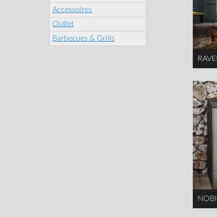
Accessoires
Outlet
Barbecues & Grills
RAVEL
NOBI