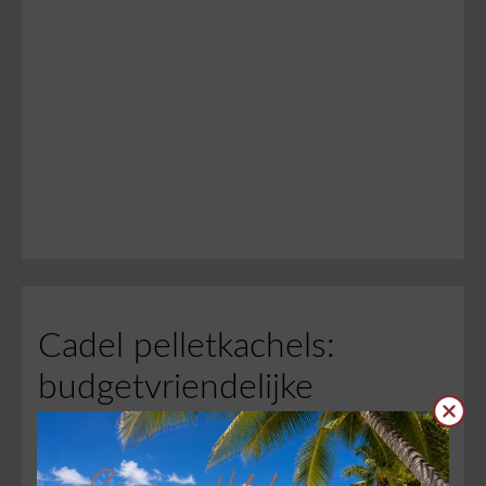
Cadel pelletkachels:
budgetvriendelijke
Clos
Italiaanse kwaliteit
Cadel is de budgetlijn van MCZ pelletkachels, bekend