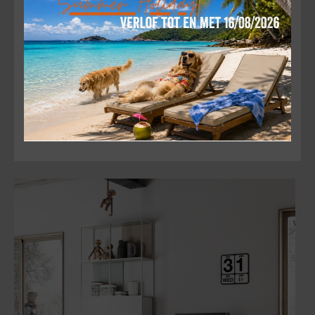
om hun pure vormgeving en uitstekende prijs-
kwaliteitverhouding. Deze Italiaanse pelletkachels
combineren een goede afwerking met een modern
design, ideaal voor wie betaalbaar wil verwarmen
zonder in te leveren op stijl. Hoewel ze geen
afstandsbediening hebben, zijn ze eenvoudig te
bedienen via wifi, wat extra gebruiksgemak biedt. Kies
voor Cadel en geniet van efficiënte, stijlvolle
verwarming.