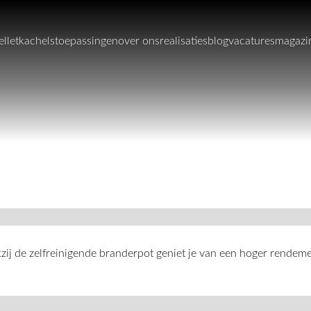
elletkachels
toepassingen
over ons
realisaties
blog
vacatures
magazi
zij de zelfreinigende branderpot geniet je van een hoger rende