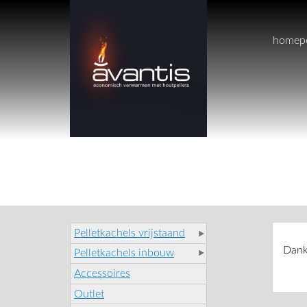
home
p
Pelletkachels vrijstaand
Dank
Pelletkachels inbouw
Accessoires
Outlet