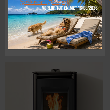
om U tegen te zeggen. Betrouwbare kachels die
ongeëvenaard zijn binnen de pelletkachelmarkt,
gesteund door opmerkelijke kracht en innovatie. De
warmte van een Harman pelletkachel is niet te
onderschatten én het oog voor detail is opmerkelijk en
uniek. Grote warmteafgifte heeft Harman steeds nauw
aan het hart gelegen. Zij hebben Award-winnende
technologieën in hun kachels en kunnen werkelijk
bijna elk type pellet verbranden.