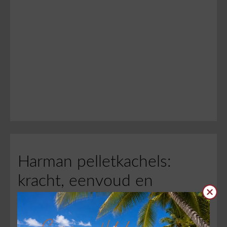
Harman pelletkachels:
kracht, eenvoud en
Clos
gebruiksgemak
AL meer dan 30 jaar bouwt Harman aan een reputatie