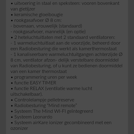
• uitvoering in staal en speksteen: vooren bovenkant
van gietijzer
• keramische gloeibougie
• rookgasafvoer Ø 8 cm:
- bovenaan, vrouwelijk (standaard)
- rookgasafvoer, mannelijk (en optie)
• 2 heteluchtuitlaten met 2 standaard ventilatoren:
- 1 warmeluchtuitlaat aan de voorzijde, beheerd door
een Radiobesturing die werkt als kamerthermostaat
- 1 kanaliseerbare warmeluchtuitgangen achterzijde Ø
8 cm, ventilator afzon- delijk verstelbare doormiddel
van Radiobesturing, of u kunt ze bedienen doormiddel
van een kamer thermostaat
• programmering uren per week
• functie EASY TIMER
• functie RELAX (ventilatie warme lucht
uitschakelbaar).
• Controlelampje pelletreserve
• Radiobesturing “Mind remote”
•
Systeem The Mind
WI-FI geïntegreerd
•
Systeem Leonardo
•
Systeem airKare
ionizer gecombineerd met een
ozonizer