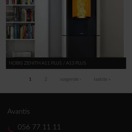
NOBIS ZENITH A11 PLUS / A13 PLUS
1
2
volgende ›
laatste »
Avantis
056 77 11 11