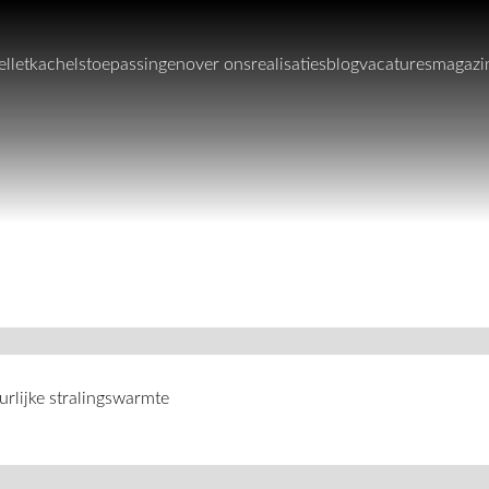
elletkachels
toepassingen
over ons
realisaties
blog
vacatures
magazi
urlijke stralingswarmte