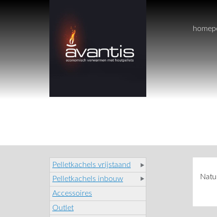
home
p
Pelletkachels vrijstaand
Natu
Pelletkachels inbouw
Accessoires
Outlet