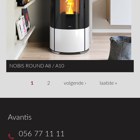
NOBIS ROUND A8 / A10
1
2
volgende ›
laatste »
Avantis
056 77 11 11