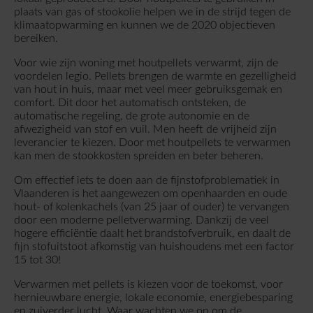
plaats van gas of stookolie helpen we in de strijd tegen de
klimaatopwarming en kunnen we de 2020 objectieven
bereiken.
Voor wie zijn woning met houtpellets verwarmt, zijn de
voordelen legio. Pellets brengen de warmte en gezelligheid
van hout in huis, maar met veel meer gebruiksgemak en
comfort. Dit door het automatisch ontsteken, de
automatische regeling, de grote autonomie en de
afwezigheid van stof en vuil. Men heeft de vrijheid zijn
leverancier te kiezen. Door met houtpellets te verwarmen
kan men de stookkosten spreiden en beter beheren.
Om effectief iets te doen aan de fijnstofproblematiek in
Vlaanderen is het aangewezen om openhaarden en oude
hout- of kolenkachels (van 25 jaar of ouder) te vervangen
door een moderne pelletverwarming. Dankzij de veel
hogere efficiëntie daalt het brandstofverbruik, en daalt de
fijn stofuitstoot afkomstig van huishoudens met een factor
15 tot 30!
Verwarmen met pellets is kiezen voor de toekomst, voor
hernieuwbare energie, lokale economie, energiebesparing
en zuiverder lucht. Waar wachten we op om de