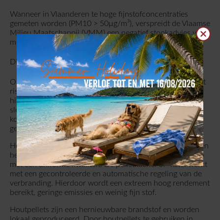
Wanneer in Vlaanderen te hoge fijnstofconcentraties
gemeten worden (PM10 > 50µg/m³), verspreidt de Vlaamse
Clos
Milieu Maatschappij (VMM) een negatief stookadvies voor
mensen die met een houtkachel verwarmen.
Dit stookadvies geldt NIET voor pelletverwarming.
Op windstille dagen met temperatuursinversie bestaat het
risico op te hoge fijnstofconcentraties. Concreet is er
hinder door het verkeer, de industrie en door mensen die
slecht stoken in oude en vervuilende hout- of
kolenkachels. Dit laatste zorgt vaak voor rook- en
geurhinder.
Houtpellets bieden hier een oplossing.
Houtpellets hebben
het grote voordeel dat ze een genormeerde brandstof zijn
met een uniforme kwaliteit. De pelletkachel of -ketel werkt
met een gecontroleerde en automatische regeling van de
verbranding. Hierdoor wordt een extreem hoog rendement
bereikt, geringe emissies en weinig fijn stof.
Houtpellets zijn een hernieuwbare brandstof en worden
lokaal geproduceerd. Door houtpellets te gebruiken in